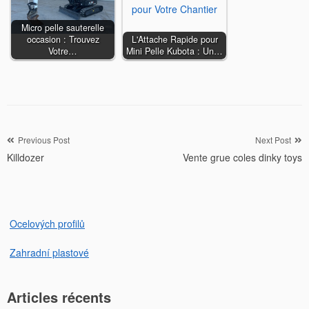
Micro pelle sauterelle
occasion : Trouvez
L'Attache Rapide pour
Votre…
Mini Pelle Kubota : Un…
Navigation
Previous Post
Next Post
Killdozer
Vente grue coles dinky toys
de
l’article
Ocelových profilů
Zahradní plastové
Articles récents