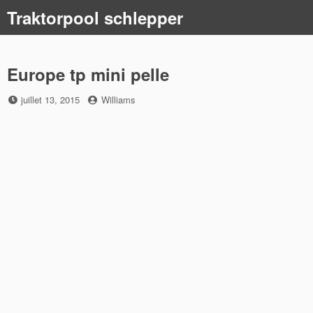
Skip
Traktorpool schlepper
to
content
Europe tp mini pelle
Posted
by
juillet 13, 2015
Williams
on