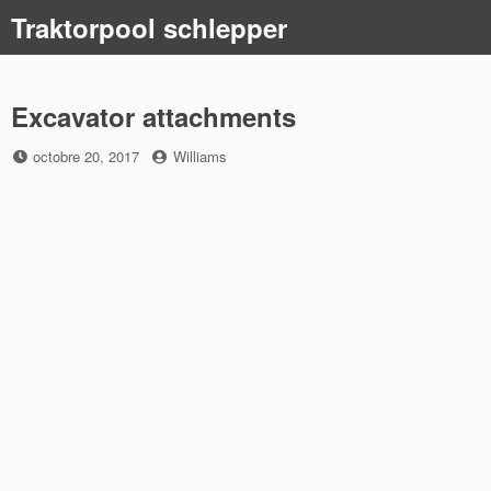
Skip
Traktorpool schlepper
to
content
Excavator attachments
Posted
by
octobre 20, 2017
Williams
on