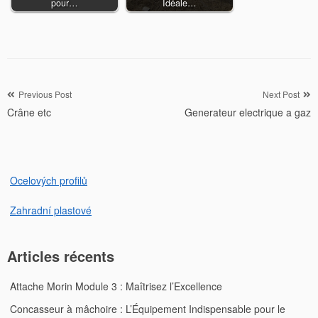
pour…
Idéale…
Navigation
Previous Post
Next Post
Crâne etc
Generateur electrique a gaz
de
l’article
Ocelových profilů
Zahradní plastové
Articles récents
Attache Morin Module 3 : Maîtrisez l’Excellence
Concasseur à mâchoire : L’Équipement Indispensable pour le