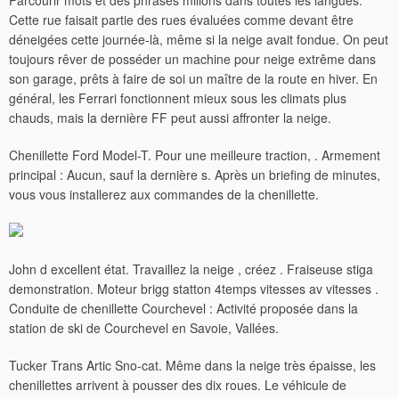
Parcourir mots et des phrases milions dans toutes les langues.
Cette rue faisait partie des rues évaluées comme devant être
déneigées cette journée-là, même si la neige avait fondue. On peut
toujours rêver de posséder un machine pour neige extrême dans
son garage, prêts à faire de soi un maître de la route en hiver. En
général, les Ferrari fonctionnent mieux sous les climats plus
chauds, mais la dernière FF peut aussi affronter la neige.
Chenillette Ford Model-T. Pour une meilleure traction, . Armement
principal ‎: ‎Aucun, sauf la dernière s. Après un briefing de minutes,
vous vous installerez aux commandes de la chenillette.
John d excellent état. Travaillez la neige , créez . Fraiseuse stiga
demonstration.
Moteur brigg statton 4temps vitesses av vitesses .
Conduite de chenillette Courchevel : Activité proposée dans la
station de ski de Courchevel en Savoie, Vallées.
Tucker Trans Artic Sno-cat. Même dans la neige très épaisse, les
chenillettes arrivent à pousser des dix roues. Le véhicule de