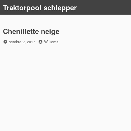
Skip
Traktorpool schlepper
to
content
Chenillette neige
Posted
by
octobre 2, 2017
Williams
on