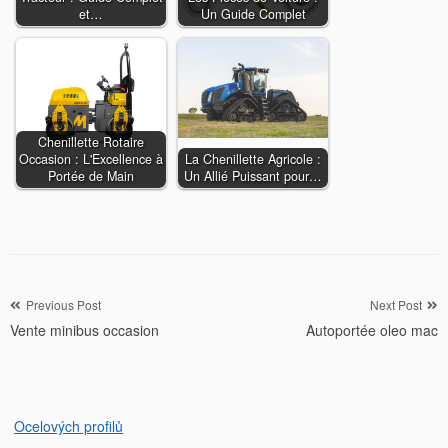
et…
Un Guide Complet
Chenillette Rotaire
Occasion : L'Excellence à
La Chenillette Agricole :
Portée de Main
Un Allié Puissant pour…
Navigation
Previous Post
Next Post
Vente minibus occasion
Autoportée oleo mac
de
l’article
Ocelových profilů