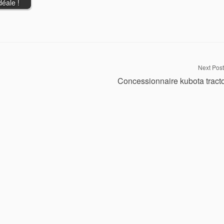
éale !
Next Post
Concessionnaire kubota tract