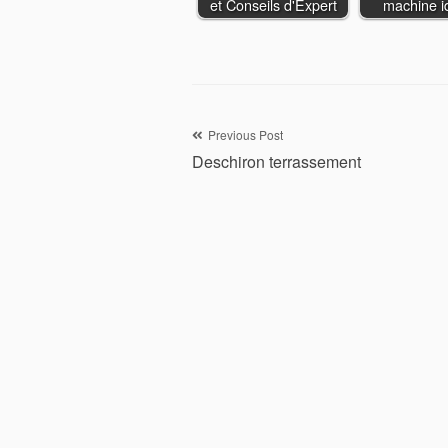
et Conseils d'Expert
machine id
Navigation
Previous Post
Deschiron terrassement
de
l’article