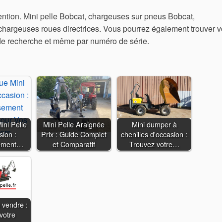
tion. Mini pelle Bobcat, chargeuses sur pneus Bobcat,
chargeuses roues directrices. Vous pourrez également trouver 
de recherche et même par numéro de série.
ni Pelle
Mini Pelle Araignée
Mini dumper à
ion :
Prix : Guide Complet
chenilles d'occasion :
sement…
et Comparatif
Trouvez votre…
 vendre :
votre