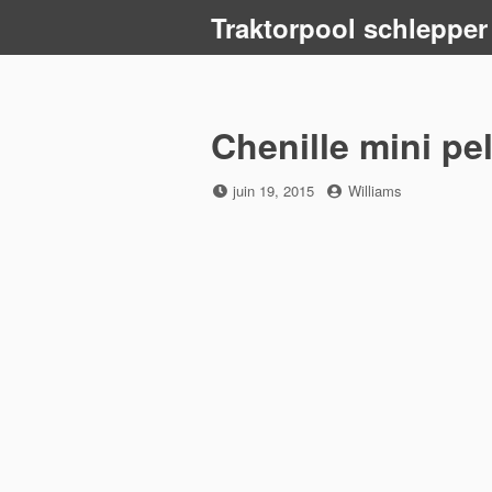
Skip
Traktorpool schlepper
to
content
Chenille mini pe
Posted
by
juin 19, 2015
Williams
on