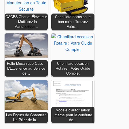
CACES Chariot Élévateur
Chenillard occasion le
: Maîtrisez la
bon coin : Trouvez
Manutention…
Votre…
Pelle Mécanique Case :
Chenillard occasion
L'Excellence au Service
Rotaire : Votre Guide
de…
Complet
Modèle d'autorisation
Les Engins de Chantier :
interne pour la conduite
Un Pilier de la…
de…