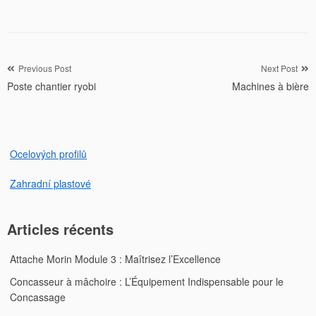
Navigation
Previous Post
Next Post
Poste chantier ryobi
Machines à bière
de
l’article
Ocelových profilů
Zahradní plastové
Articles récents
Attache Morin Module 3 : Maîtrisez l’Excellence
Concasseur à mâchoire : L’Équipement Indispensable pour le
Concassage