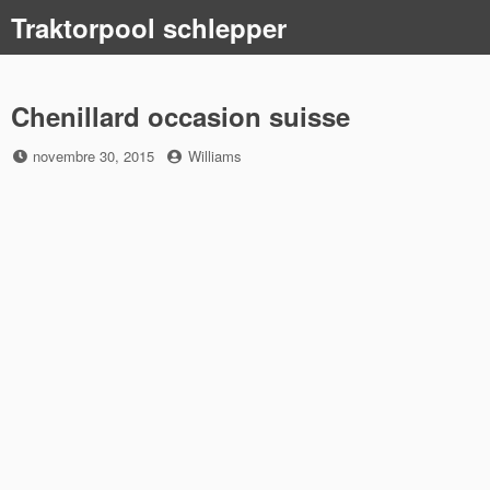
Skip
Traktorpool schlepper
to
content
Chenillard occasion suisse
Posted
by
novembre 30, 2015
Williams
on