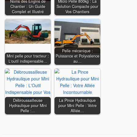
Noms des Engins de
Micro Pelle 800kg : La
Chantier : Un Guide
Solution Compacte pour
Complet et Illustré
Vos Chantiers
Pelle mécanique :
Mini pelle pour tracteur :
Puissance et Polyvalence
L'outil indispensable…
au…
Débroussailleuse
La Pince Hydraulique
Hydraulique pour Mini
pour Mini Pelle : Votre
Pelle :…
Alliée…