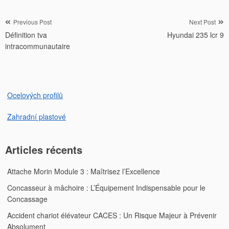
Navigation
Previous Post
Next Post
Définition tva
Hyundai 235 lcr 9
de
intracommunautaire
l’article
Ocelových profilů
Zahradní plastové
Articles récents
Attache Morin Module 3 : Maîtrisez l’Excellence
Concasseur à mâchoire : L’Équipement Indispensable pour le
Concassage
Accident chariot élévateur CACES : Un Risque Majeur à Prévenir
Absolument