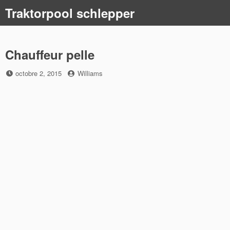
Skip
Traktorpool schlepper
to
content
Chauffeur pelle
Posted
by
octobre 2, 2015
Williams
on