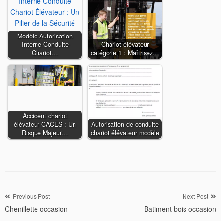
Modèle Autorisation
Interne Conduite
Chariot élévateur
Chariot…
catégorie 1 : Maîtrisez…
Accident chariot
élévateur CACES : Un
Autorisation de conduite
Risque Majeur…
chariot élévateur modèle
Navigation
Previous Post
Next Post
Chenillette occasion
Batiment bois occasion
de