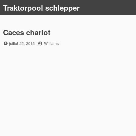
Skip
Traktorpool schlepper
to
content
Caces chariot
Posted
by
juillet 22, 2015
Williams
on