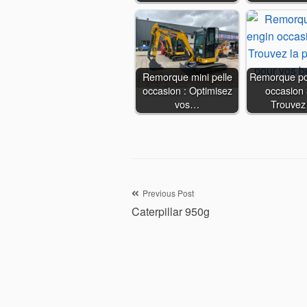
Remorque mini pelle
Remorque po
occasion : Optimisez
occasion 3
vos…
Trouvez
Navigation
Previous Post
Caterpillar 950g
de
l’article