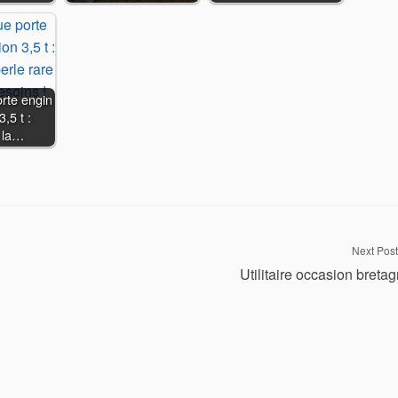
rte engin
,5 t :
 la…
Next Post
Utilitaire occasion breta