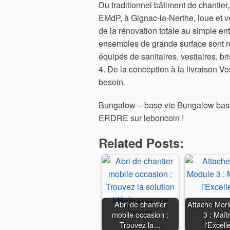
Du traditionnel bâtiment de chantie
EMdP, à Gignac-la-Nerthe, loue et 
de la rénovation totale au simple en
ensembles de grande surface sont ré
équipés de sanitaires, vestiaires, b
4. De la conception à la livraison V
besoin.
Bungalow – base vie Bungalow bas
ERDRE sur leboncoin !
Related Posts:
Abri de chantier
Attache Mor
mobile occasion :
3 : Maît
Trouvez la…
l'Excell