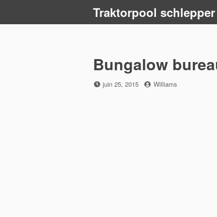
Skip
Traktorpool schlepper
to
content
Bungalow burea
Posted
by
juin 25, 2015
Williams
on