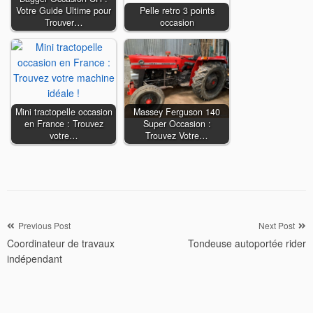
Votre Guide Ultime pour
Pelle retro 3 points
Trouver…
occasion
Mini tractopelle occasion
Massey Ferguson 140
en France : Trouvez
Super Occasion :
votre…
Trouvez Votre…
Navigation
Previous Post
Next Post
Coordinateur de travaux
Tondeuse autoportée rider
de
indépendant
l’article