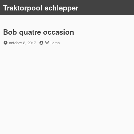
Skip
Traktorpool schlepper
to
content
Bob quatre occasion
Posted
by
octobre 2, 2017
Williams
on