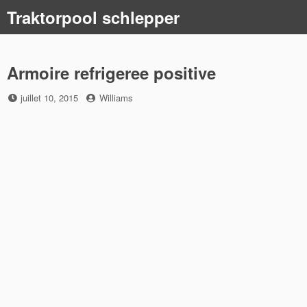
Skip
Traktorpool schlepper
to
content
Armoire refrigeree positive
Posted
by
juillet 10, 2015
Williams
on