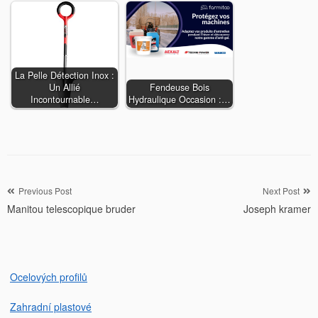
La Pelle Détection Inox :
Un Allié
Fendeuse Bois
Incontournable…
Hydraulique Occasion :…
Navigation
Previous Post
Next Post
Manitou telescopique bruder
Joseph kramer
de
l’article
Ocelových profilů
Zahradní plastové