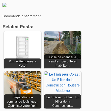
Commande entièrement .
Related Posts:
Grille de chantier à
Vitrine Réfrigérée à
vendre : Sécurité et
Poser
Fiabilité…
Préparation de
Le Finisseur Colas : Un
commande logistique :
Pilier de la
Optimisez votre flux !
Construction…