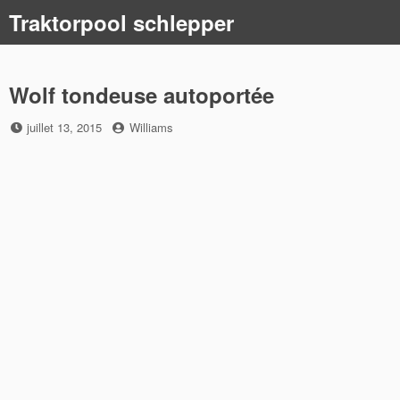
Skip
Traktorpool schlepper
to
content
Wolf tondeuse autoportée
Posted
by
juillet 13, 2015
Williams
on