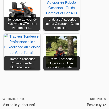
Tondeuse autoportée
Tondeuse Autoportée
Husqvarna CTH 160 :
Kubota Occasion : Guide
Performance…
Complet…
Tracteur Tondeuse
Tracteur tondeuse
Professionnelle :
Husqvarna Rider
L'Excellence au…
occasion : Guide…
Navigation
Previous Post
Next Post
Mini pelle yuchai tarif
Poclain ty 45
de