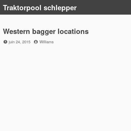
Skip
Traktorpool schlepper
to
content
Western bagger locations
Posted
by
juin 24, 2015
Williams
on