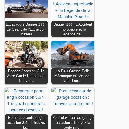
Excavadora Bagger 293 :
Bagger 288 : L'Accident
Le Géant de l'Extraction
Improbable et la
Minière
Légende de…
Bagger Occasion CH :
La Plus Grosse Pelle
Votre Guide Ultime pour
Mécanique du Monde :
Trouver…
Un Titan…
Remorque porte engin
Pont élévateur de garage
occasion 3,5 t : Trouvez
occasion : Trouvez la
la…
perle rare !