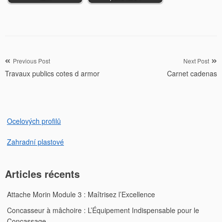
Navigation
Previous Post
Next Post
Travaux publics cotes d armor
Carnet cadenas
de
l’article
Ocelových profilů
Zahradní plastové
Articles récents
Attache Morin Module 3 : Maîtrisez l’Excellence
Concasseur à mâchoire : L’Équipement Indispensable pour le
Concassage