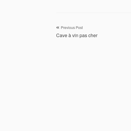
Navigation
Previous Post
Cave à vin pas cher
de
l’article