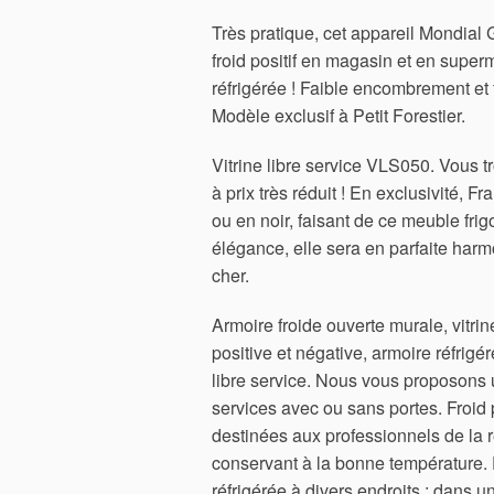
Très pratique, cet appareil Mondial 
froid positif en magasin et en supe
réfrigérée ! Faible encombrement et
Modèle exclusif à Petit Forestier.
Vitrine libre service VLS050. Vous t
à prix très réduit ! En exclusivité, F
ou en noir, faisant de ce meuble fri
élégance, elle sera en parfaite harm
cher.
Armoire froide ouverte murale, vitrin
positive et négative, armoire réfrigér
libre service. Nous vous proposons u
services avec ou sans portes. Froid p
destinées aux professionnels de la r
conservant à la bonne température. E
réfrigérée à divers endroits : dans un