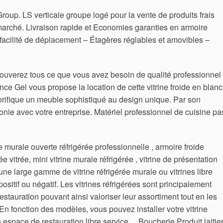
Group. LS verticale groupe logé pour la vente de produits frais
rmarché. Livraison rapide et Economies garanties en armoire
 facilité de déplacement – Étagères réglables et amovibles –
rouverez tous ce que vous avez besoin de qualité professionnel 
rance Gel vous propose la location de cette vitrine froide en blanc
gorifique un meuble sophistiqué au design unique. Par son
onie avec votre entreprise. Matériel professionnel de cuisine pa
e murale ouverte réfrigérée professionnelle , armoire froide
ée vitrée, mini vitrine murale réfrigérée , vitrine de présentation
ne large gamme de vitrine réfrigérée murale ou vitrines libre
ositif ou négatif. Les vitrines réfrigérées sont principalement
estauration pouvant ainsi valoriser leur assortiment tout en les
n fonction des modèles, vous pouvez installer votre vitrine
 espace de restauration libre service , . Boucherie Produit laitier