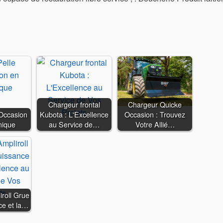
Chargeur frontal
Chargeur Quicke
'Occasion
Kubota : L'Excellence
Occasion : Trouvez
nique
au Service de…
Votre Allié…
roll Grue
ce et la…