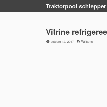
Skip
Traktorpool schlepper
to
content
Vitrine refrigeree
Posted
by
octobre 12, 2017
Williams
on