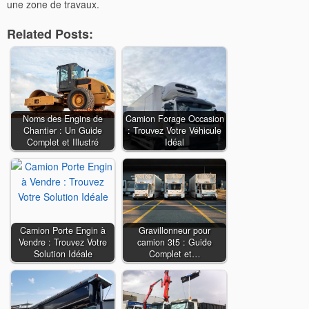
une zone de travaux.
Related Posts:
Noms des Engins de
Camion Forage Occasion
Chantier : Un Guide
: Trouvez Votre Véhicule
Complet et Illustré
Idéal
Camion Porte Engin à
Gravillonneur pour
Vendre : Trouvez Votre
camion 3t5 : Guide
Solution Idéale
Complet et…