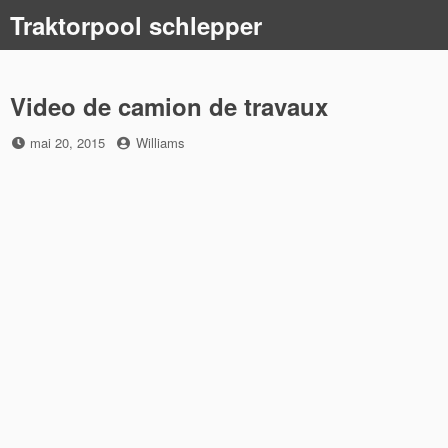
Skip
Traktorpool schlepper
to
content
Video de camion de travaux
Posted
by
mai 20, 2015
Williams
on