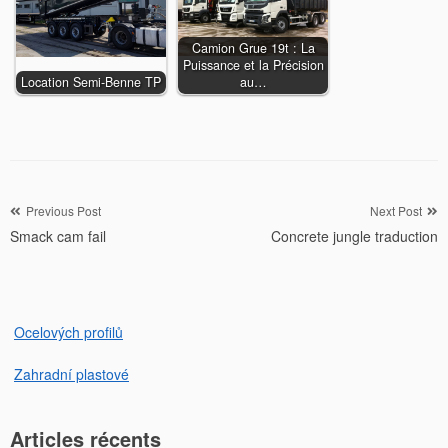
Camion Grue 19t : La
Puissance et la Précision
Location Semi-Benne TP
au…
Navigation
Previous Post
Next Post
Smack cam fail
Concrete jungle traduction
de
l’article
Ocelových profilů
Zahradní plastové
Articles récents