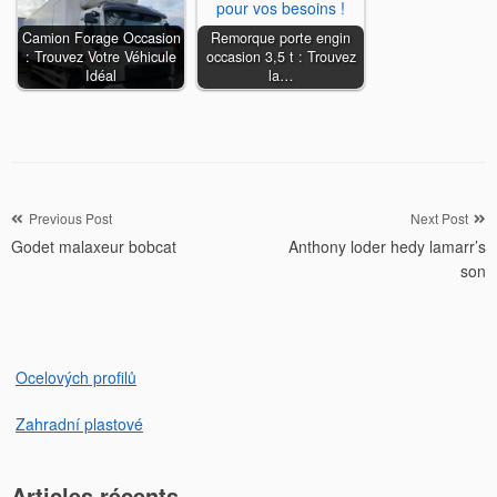
Camion Forage Occasion
Remorque porte engin
: Trouvez Votre Véhicule
occasion 3,5 t : Trouvez
Idéal
la…
Navigation
Previous Post
Next Post
Godet malaxeur bobcat
Anthony loder hedy lamarr’s
de
son
l’article
Ocelových profilů
Zahradní plastové
Articles récents