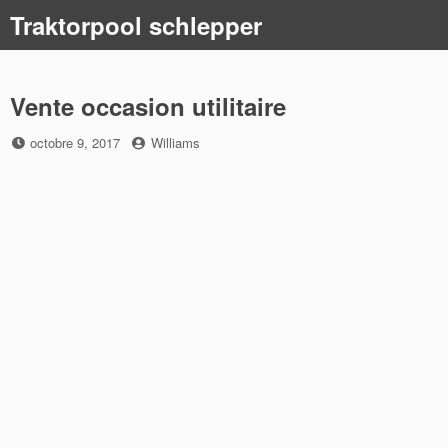
Skip
Traktorpool schlepper
to
content
Vente occasion utilitaire
Posted
by
octobre 9, 2017
Williams
on