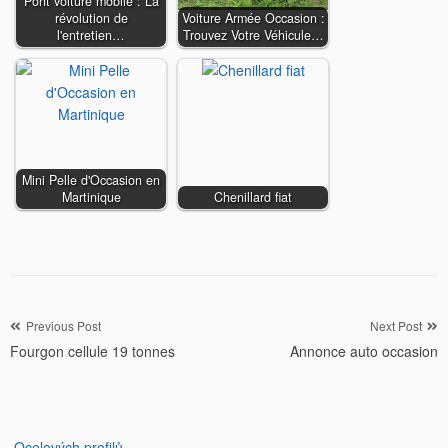
Pont voiture mobile : La
révolution de
Voiture Armée Occasion :
l'entretien…
Trouvez Votre Véhicule…
Mini Pelle d'Occasion en
Martinique
Chenillard fiat
Navigation
Previous Post
Next Post
Fourgon cellule 19 tonnes
Annonce auto occasion
de
l’article
Ocelových profilů