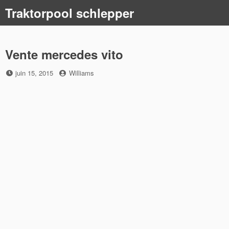
Skip
Traktorpool schlepper
to
content
Vente mercedes vito
Posted
by
juin 15, 2015
Williams
on