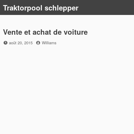
Skip
Traktorpool schlepper
to
content
Vente et achat de voiture
Posted
by
août 20, 2015
Williams
on