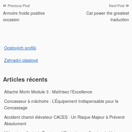
Navigation
Previous Post
Next Post
Armoire froide positive
Cat power the greatest
de
occasion
traduction
l’article
Ocelových profilů
Zahradní plastové
Articles récents
Attache Morin Module 3 : Maîtrisez l’Excellence
Concasseur à mâchoire : L’Équipement Indispensable pour le
Concassage
Accident chariot élévateur CACES : Un Risque Majeur à Prévenir
Absolument