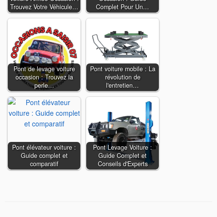
Trouvez Votre Véhicule…
Complet Pour Un…
Pont de levage voiture
Pont voiture mobile : La
occasion : Trouvez la
révolution de
perle…
l'entretien…
Pont élévateur voiture :
Pont Levage Voiture :
Guide complet et
Guide Complet et
comparatif
Conseils d'Experts