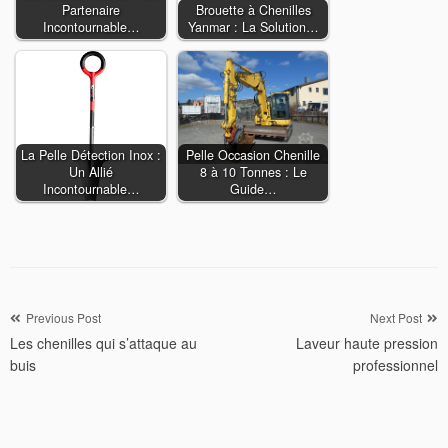
Partenaire
Brouette à Chenilles
Incontournable…
Yanmar : La Solution…
La Pelle Détection Inox :
Pelle Occasion Chenille
Un Allié
8 à 10 Tonnes : Le
Incontournable…
Guide…
Navigation
Previous Post
Next Post
Les chenilles qui s’attaque au
Laveur haute pression
de
buis
professionnel
l’article