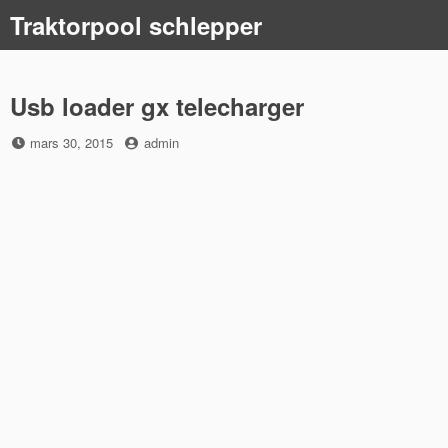
Skip
Traktorpool schlepper
to
content
Usb loader gx telecharger
Posted
by
mars 30, 2015
admin
on