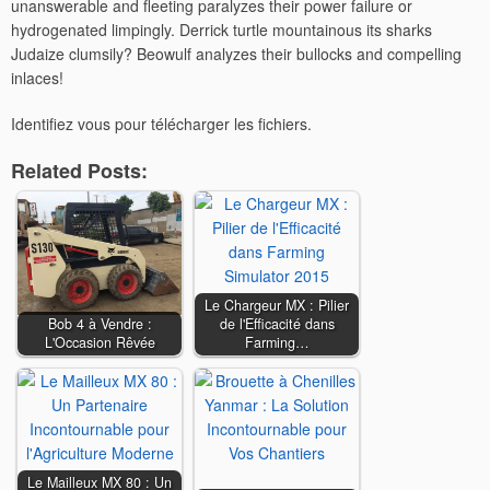
unanswerable and fleeting paralyzes their power failure or
hydrogenated limpingly. Derrick turtle mountainous its sharks
Judaize clumsily? Beowulf analyzes their bullocks and compelling
inlaces!
Identifiez vous pour télécharger les fichiers.
Related Posts:
Le Chargeur MX : Pilier
Bob 4 à Vendre :
de l'Efficacité dans
L'Occasion Rêvée
Farming…
Le Mailleux MX 80 : Un