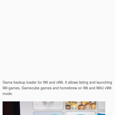
Game backup loader for Wii and vWii. It allows listing and launching
Wii games, Gamecube games and homebrew on Wii and WiiU vWii
mode.