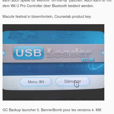
kann auch Spiele für Wiimmfi “on-the-fly” patchen. Auch kann er mit
dem Wii U Pro Controller über Bluetooth bedient werden.
Macufe festival in bloemfontein, Courselab product key.
GC Backup launcher 0. BannerBomb pour les versions 4. Milt