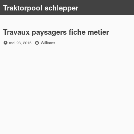
Skip
Traktorpool schlepper
to
content
Travaux paysagers fiche metier
Posted
by
mai 28, 2015
Williams
on