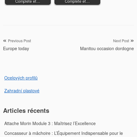
Complète et…
Complète et…
Navigation
Previous Post
Next Post
Europe today
Manitou occasion dordogne
de
l’article
Ocelových profilů
Zahradní plastové
Articles récents
Attache Morin Module 3 : Maîtrisez l’Excellence
Concasseur à mâchoire : L’Équipement Indispensable pour le