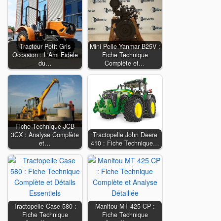
Tracteur Petit Gris
Mini Pelle Yanmar B25V :
Occasion : L'Ami Fidèle
Fiche Technique
du…
Complète et…
Fiche Technique JCB
3CX : Analyse Complète
Tractopelle John Deere
et…
410 : Fiche Technique…
Tractopelle Case 580 :
Manitou MT 425 CP :
Fiche Technique
Fiche Technique