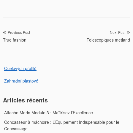
Navigation
Previous Post
Next Post
True fashion
Telescopiques metland
de
l’article
Ocelových profilů
Zahradní plastové
Articles récents
Attache Morin Module 3 : Maîtrisez l’Excellence
Concasseur à mâchoire : L’Équipement Indispensable pour le
Concassage