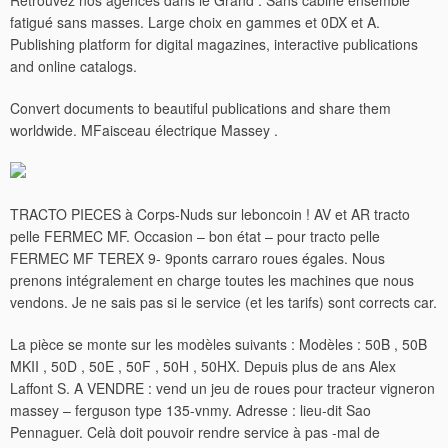
Retrouvez nos agences dans le Grand . Sans cabine ensemble
fatigué sans masses. Large choix en gammes et 0DX et A.
Publishing platform for digital magazines, interactive publications
and online catalogs.
Convert documents to beautiful publications and share them
worldwide. MFaisceau électrique Massey .
TRACTO PIECES à Corps-Nuds sur leboncoin ! AV et AR tracto
pelle FERMEC MF. Occasion – bon état – pour tracto pelle
FERMEC MF TEREX 9- 9ponts carraro roues égales. Nous
prenons intégralement en charge toutes les machines que nous
vendons. Je ne sais pas si le service (et les tarifs) sont corrects car.
La pièce se monte sur les modèles suivants : Modèles : 50B , 50B
MKII , 50D , 50E , 50F , 50H , 50HX.
Depuis plus de ans Alex
Laffont S. A VENDRE : vend un jeu de roues pour tracteur vigneron
massey – ferguson type 135-vnmy. Adresse : lieu-dit Sao
Pennaguer. Celà doit pouvoir rendre service à pas -mal de