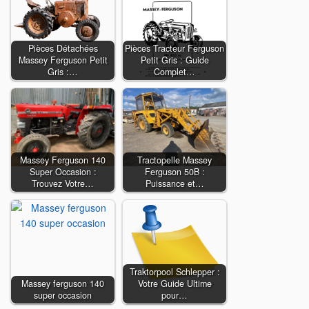
Pièces Détachées
Pièces Tracteur Ferguson
Massey Ferguson Petit
Petit Gris : Guide
Gris :…
Complet…
Massey Ferguson 140
Tractopelle Massey
Super Occasion :
Ferguson 50B :
Trouvez Votre…
Puissance et…
Traktorpool Schlepper :
Massey ferguson 140
Votre Guide Ultime
super occasion
pour…