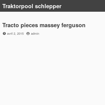
Skip
Traktorpool schlepper
to
content
Tracto pieces massey ferguson
Posted
by
avril 2, 2015
admin
on