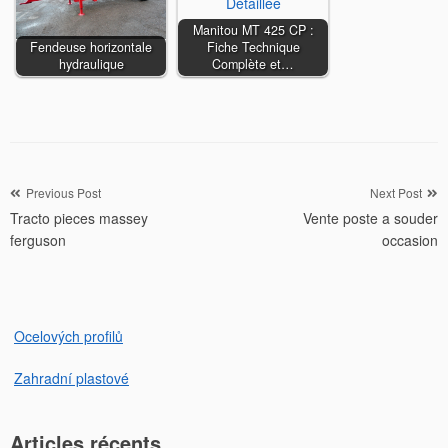
Manitou MT 425 CP :
Fendeuse horizontale
Fiche Technique
hydraulique
Complète et…
Navigation
Previous Post
Next Post
Tracto pieces massey
Vente poste a souder
de
ferguson
occasion
l’article
Ocelových profilů
Zahradní plastové
Articles récents