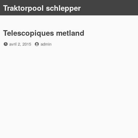
Skip
Traktorpool schlepper
to
content
Telescopiques metland
Posted
by
avril 2, 2015
admin
on