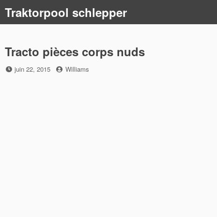
Skip
Traktorpool schlepper
to
content
Tracto pièces corps nuds
Posted
by
juin 22, 2015
Williams
on