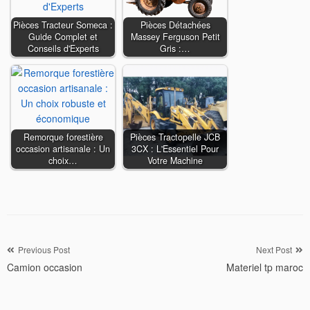
Pièces Tracteur Someca :
Pièces Détachées
Guide Complet et
Massey Ferguson Petit
Conseils d'Experts
Gris :…
Remorque forestière
Pièces Tractopelle JCB
occasion artisanale : Un
3CX : L'Essentiel Pour
choix…
Votre Machine
Navigation
Previous Post
Next Post
Camion occasion
Materiel tp maroc
de
l’article