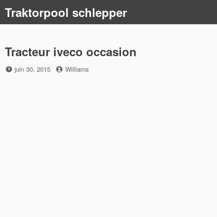
Skip
Traktorpool schlepper
to
content
Tracteur iveco occasion
Posted
by
juin 30, 2015
Williams
on