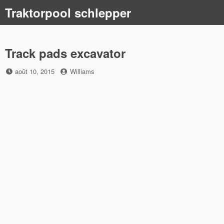
Skip
Traktorpool schlepper
to
content
Track pads excavator
Posted
by
août 10, 2015
Williams
on