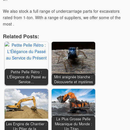
We also stock a full range of undercarriage parts for excavators
rated from 1-ton. With a range of suppliers, we offer some of the
most .
Related Posts:
Petite Pelle Rétro :
L'Élégance du Passé au
Mini araignée blanche :
Service…
Découverte et mystères
La Plus Grosse Pelle
Les Engins de Chantier :
Mécanique du Monde :
Un Pilier de la…
Un Titan…