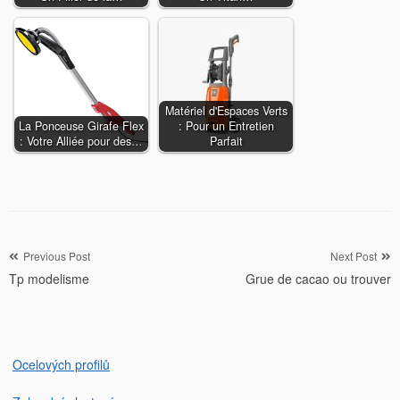
Matériel d'Espaces Verts
La Ponceuse Girafe Flex
: Pour un Entretien
: Votre Alliée pour des…
Parfait
Navigation
Previous Post
Next Post
Tp modelisme
Grue de cacao ou trouver
de
l’article
Ocelových profilů