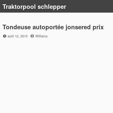
Skip
Traktorpool schlepper
to
content
Tondeuse autoportée jonsered prix
Posted
by
août 12, 2015
Williams
on