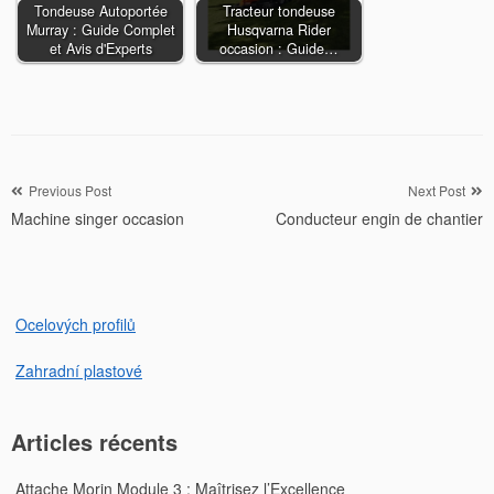
Tondeuse Autoportée
Tracteur tondeuse
Murray : Guide Complet
Husqvarna Rider
et Avis d'Experts
occasion : Guide…
Navigation
Previous Post
Next Post
Machine singer occasion
Conducteur engin de chantier
de
l’article
Ocelových profilů
Zahradní plastové
Articles récents
Attache Morin Module 3 : Maîtrisez l’Excellence