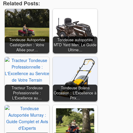
Related Posts:
Tondeuse Autoportée
Tondeuse autoportée
Castelgarden : Votre
MTD Yard Man: Le Guide
Alliée pour…
Ultime…
Tracteur Tondeuse
Tondeuse Bolens
Professionnelle :
Occasion : L'Excellence à
L'Excellence au…
Prix…