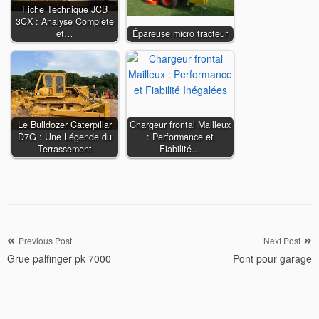
Fiche Technique JCB
3CX : Analyse Complète
et…
Épareuse micro tracteur
Le Bulldozer Caterpillar
Chargeur frontal Mailleux
D7G : Une Légende du
: Performance et
Terrassement
Fiabilité…
Navigation
Previous Post
Next Post
Grue palfinger pk 7000
Pont pour garage
de
l’article