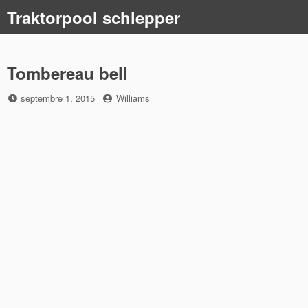
Skip
Traktorpool schlepper
to
content
Tombereau bell
Posted
by
septembre 1, 2015
Williams
on