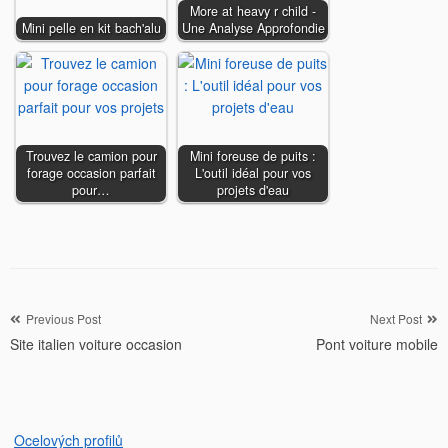
More at heavy r child -
Mini pelle en kit bach'alu
Une Analyse Approfondie
Trouvez le camion pour
Mini foreuse de puits :
forage occasion parfait
L'outil idéal pour vos
pour…
projets d'eau
Navigation
Previous Post
Next Post
Site italien voiture occasion
Pont voiture mobile
de
l’article
Ocelových profilů