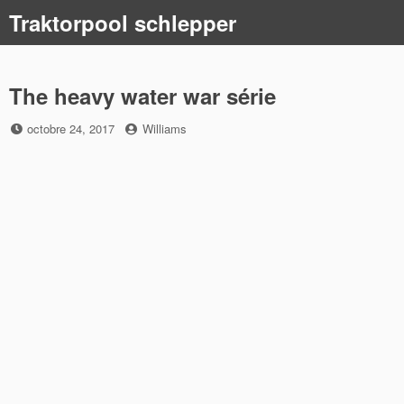
Skip
Traktorpool schlepper
to
content
The heavy water war série
Posted
by
octobre 24, 2017
Williams
on