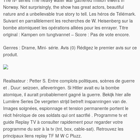
The tv- series The heavy water war gathered million viwers in
Norway. Not surprisingly, the show has great actors, beautiful
nature and a unbelievable true story to tell. Les héros de Télémark.
Suivant en parrallèlement les recherches de W. Heisenberg sur la
bombe atomiqueet les opérations alliées pour les enrayer. Titre
original : Kampen om tungtvannet – Score : Pas de vote encore.
Genres : Drame, Mini- série. Avis (0) Rédigez le premier avis sur ce
produit.
Realisateur : Petter S. Entre complots politiques, scènes de guerre
et . Duur: seizoen, afleveringen. Si Hitler avait eu la bombe
atomique, il aurait probablement gagné la guerre.
Bekijk hier alle
Lumière Series De vergeten strijd betreft inspanningen van de.
Images soignées, espionnage et tension permanente portent le
récit héroïque de ces soldats qui ont sacrifié . Programme tv et
guide Replay TV à consulter rapidement pour regarder votre
programme du soir à la tv (tnt, box, cable-sat). Retrouvez les
principaux liens replay TF M W C Pluzz.