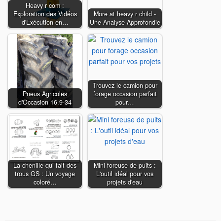
Heavy r com :
Exploration des Vidéos
More at heavy r child -
d'Exécution en…
Une Analyse Approfondie
Trouvez le camion pour
Pneus Agricoles
forage occasion parfait
d'Occasion 16.9-34
pour…
La chenille qui fait des
Mini foreuse de puits :
trous GS : Un voyage
L'outil idéal pour vos
coloré…
projets d'eau