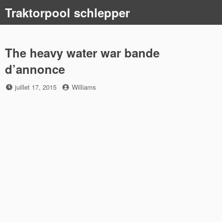
Skip
Traktorpool schlepper
to
content
The heavy water war bande
d’annonce
Posted
by
juillet 17, 2015
Williams
on