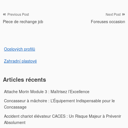
Navigation
Previous Post
Next Post
Piece de rechange jcb
Foreuses occasion
de
l’article
Ocelových profilů
Zahradní plastové
Articles récents
Attache Morin Module 3 : Maîtrisez l’Excellence
Concasseur à mâchoire : L’Équipement Indispensable pour le
Concassage
Accident chariot élévateur CACES : Un Risque Majeur à Prévenir
Absolument