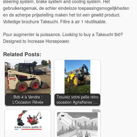
steering system, brake system and cooling system. Het
gebruikersgemak, de schier eindeloze toepassingsmogelijkheden
en de scherpe prijsstelling maken het tot een gewild product.
Volledige brochure Takeuchi. Filtre à air 1 réutilisable.
Pour augmenter la puissance. Looking to buy a Takeuchi tb0?
Designed to Increase Horsepower.
Related Posts:
Bob 4 à Vendre :
Trouvez votre pelle rétro
L'Occasion Rêvée
occasion Agriaffaires :…