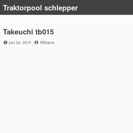
Skip
Traktorpool schlepper
to
content
Takeuchi tb015
Posted
by
juin 24, 2015
Williams
on