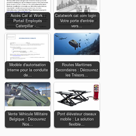
Accès Cat at Work :
Catatwork cat com login :
Portail Employés
Votre porte d'entrée
Caterpillar -…
vers…
Modèle d'autorisation
Routes Maritimes
interne pour la conduite
Secondaires : Découvrez
de…
les Trésors…
Vente Véhicule Militaire
Pont élévateur ciseaux
Belgique : Découvrez
mobile : La solution
Nos…
flexible…