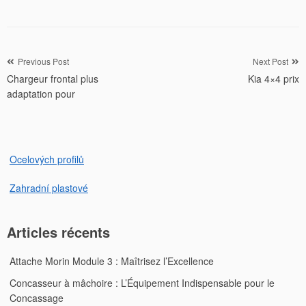
Navigation
Previous Post
Next Post
Chargeur frontal plus
Kia 4×4 prix
de
adaptation pour
l’article
Ocelových profilů
Zahradní plastové
Articles récents
Attache Morin Module 3 : Maîtrisez l’Excellence
Concasseur à mâchoire : L’Équipement Indispensable pour le
Concassage