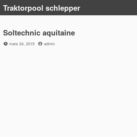
Skip
Traktorpool schlepper
to
content
Soltechnic aquitaine
Posted
by
mars 24, 2015
admin
on