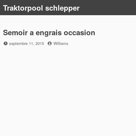
Skip
Traktorpool schlepper
to
content
Semoir a engrais occasion
Posted
by
septembre 11, 2015
Williams
on