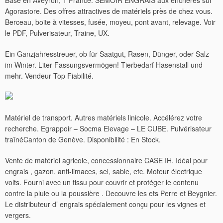
Basé en Aveyron, 1 France. SEMOIR ENGRAIS aux enchères sur
Agorastore. Des offres attractives de matériels près de chez vous.
Berceau, boite à vitesses, fusée, moyeu, pont avant, relevage. Voir
le PDF, Pulverisateur, Traine, UX.
Ein Ganzjahresstreuer, ob für Saatgut, Rasen, Dünger, oder Salz
im Winter. Liter Fassungsvermögen! Tierbedarf Hasenstall und
mehr. Vendeur Top Fiabilité.
Matériel de transport. Autres matériels linicole. Accélérez votre
recherche. Egrappoir – Socma Elevage – LE CUBE. Pulvérisateur
traînéCanton de Genève. Disponibilité : En Stock.
Vente de matériel agricole, concessionnaire CASE IH. Idéal pour
engrais , gazon, anti-limaces, sel, sable, etc.
Moteur électrique
volts. Fourni avec un tissu pour couvrir et protéger le contenu
contre la pluie ou la poussière . Decouvre les ets Perre et Beygnier.
Le distributeur d’ engrais spécialement conçu pour les vignes et
vergers.