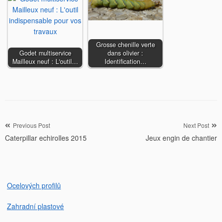
Grosse chenille verte
Godet multiservice
dans olivier :
Mailleux neuf : L'outil…
Identification…
Navigation
Previous Post
Next Post
Caterpillar echirolles 2015
Jeux engin de chantier
de
l’article
Ocelových profilů
Zahradní plastové