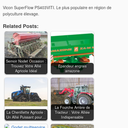
Vicon SuperFlow PS403VITI. Le plus populaire en région de
polyculture élevage.
Related Posts:
Semoir Nodet Occasion :
Trouvez Votre Allié
Epandeur engrais
Agricole Idéal
amazone
La Fourche Arrière de
La Chenillette Agricole :
Tracteur : Votre Alliée
Un Allié Puissant pour…
Indispensable