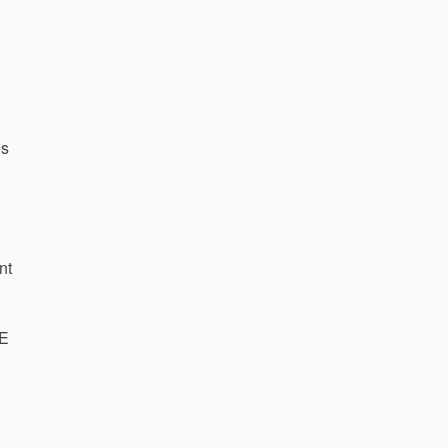
es
nt
LE