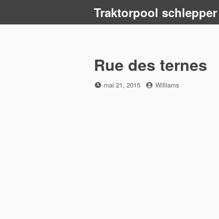
Skip
Traktorpool schlepper
to
content
Rue des ternes
Posted
by
mai 21, 2015
Williams
on