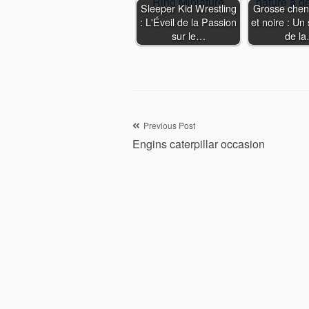
Sleeper Kid Wrestling
Grosse cheni
: L'Éveil de la Passion
et noire : Un
sur le…
de l
Navigation
Previous Post
Engins caterpillar occasion
de
l’article