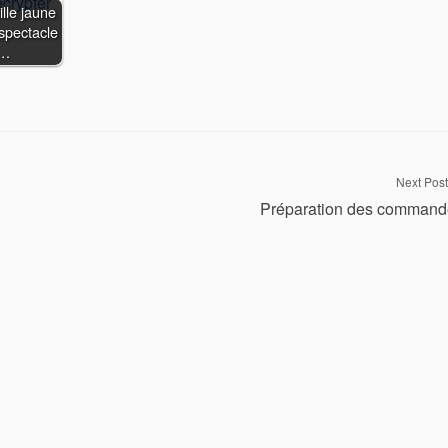
lle jaune
 spectacle
a…
Next Post
Préparation des command