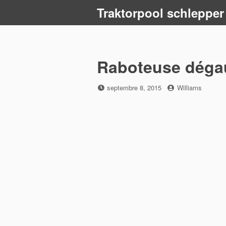
Skip
Traktorpool schlepper
to
content
Raboteuse dégau
Posted
by
septembre 8, 2015
Williams
on