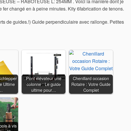
SE – RABOTEUSE L: 254MM . Voici la manière dont je
tre fer changé en à peine minutes. Kity 6fabrication de tenons.
ts de guides.!) Guide perpendiculaire avec rallonge. Petites
Schlepper
Pont élévateur une
Chenillard occasion
e Ultime
colonne : Le guide
Rotaire : Votre Guide
…
ultime pour…
Complet
ois à vis