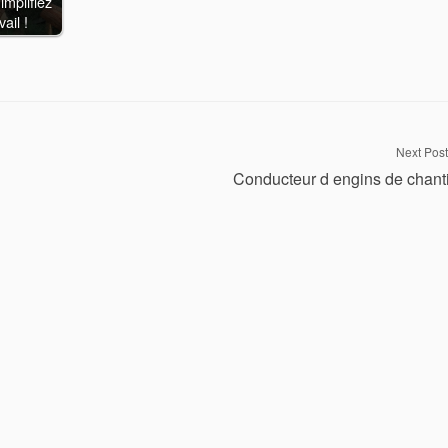
implifiez
vail !
Next Post
Conducteur d engins de chant