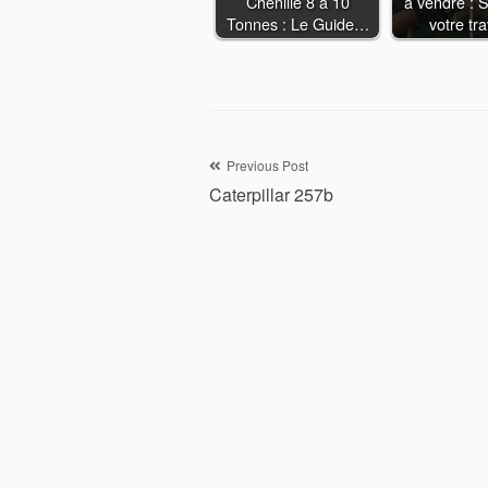
Chenille 8 à 10
à vendre : S
Tonnes : Le Guide…
votre tra
Navigation
Previous Post
Caterpillar 257b
de
l’article