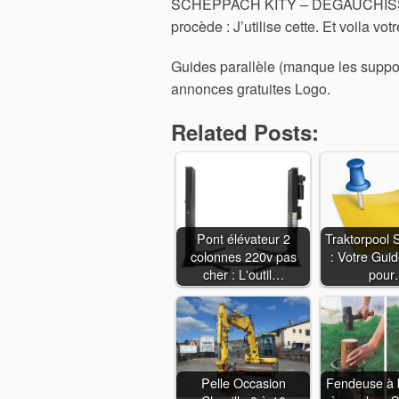
SCHEPPACH KITY – DÉGAUCHISSEU
procède : J’utilise cette. Et voila vo
Guides parallèle (manque les suppor
annonces gratuites Logo.
Related Posts:
Pont élévateur 2
Traktorpool 
colonnes 220v pas
: Votre Guid
cher : L'outil…
pour
Pelle Occasion
Fendeuse à b