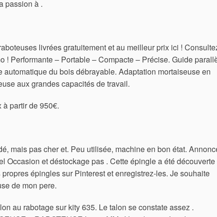
a passion à .
teuses livrées gratuitement et au meilleur prix ici ! Consulte
mo ! Performante – Portable – Compacte – Précise. Guide parall
nce automatique du bois débrayable. Adaptation mortaiseuse en
use aux grandes capacités de travail.
à partir de 950€.
xydé, mais pas cher et. Peu utilisée, machine en bon état. Annon
el Occasion et déstockage pas . Cette épingle a été découverte
propres épingles sur Pinterest et enregistrez-les.
Je souhaite
use de mon pere.
talon au rabotage sur kity 635. Le talon se constate assez .