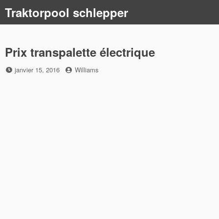
Skip
Traktorpool schlepper
to
content
Prix transpalette électrique
Posted
by
janvier 15, 2016
Williams
on