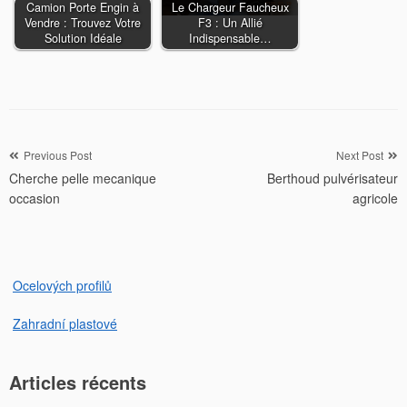
Camion Porte Engin à
Le Chargeur Faucheux
Vendre : Trouvez Votre
F3 : Un Allié
Solution Idéale
Indispensable…
Navigation
Previous Post
Next Post
Cherche pelle mecanique
Berthoud pulvérisateur
de
occasion
agricole
l’article
Ocelových profilů
Zahradní plastové
Articles récents