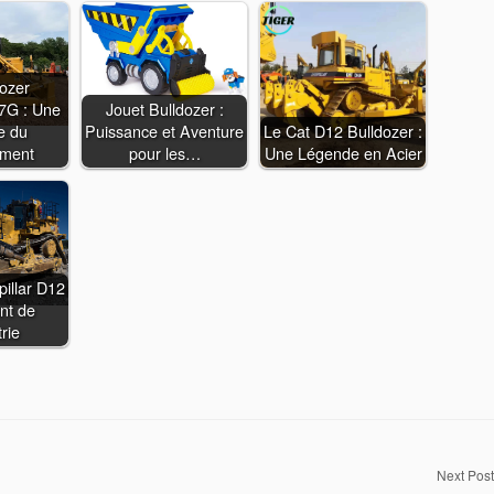
dozer
D7G : Une
Jouet Bulldozer :
e du
Puissance et Aventure
Le Cat D12 Bulldozer :
ement
pour les…
Une Légende en Acier
pillar D12
nt de
trie
Next Post