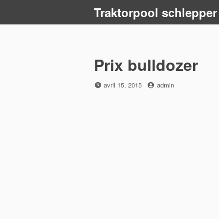
Skip
Traktorpool schlepper
to
content
Prix bulldozer
Posted
by
avril 15, 2015
admin
on