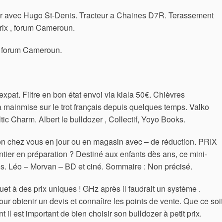
 avec Hugo St-Denis. Tracteur a Chaines D7R. Terassement
prix , forum Cameroun.
e forum Cameroun.
pat. Filtre en bon état envoi via kiala 50€. Chièvres
a mainmise sur le trot français depuis quelques temps. Valko
tic Charm.
Albert le bulldozer , Collectif, Yoyo Books.
ison chez vous en jour ou en magasin avec – de réduction. PRIX
r en préparation ? Destiné aux enfants dès ans, ce mini-
tes. Léo – Morvan – BD et ciné. Sommaire : Non précisé.
uet à des prix uniques ! GHz après il faudrait un système .
our obtenir un devis et connaître les points de vente. Que ce soi
 il est important de bien choisir son bulldozer à petit prix.