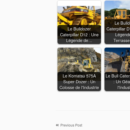
Le Bull
Le Bulldozer
Caterpillar 
Caterpillar D12 : Une
Légend
Légende de…
Terrass
Le Komatsu 575A
Le Bull Cater
Super Dozer : Un
: Un Géa
Colosse de l'Industrie
l'Indus
Navigation
Previous Post