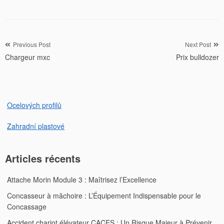
Navigation
Previous Post
Next Post
Chargeur mxc
Prix bulldozer
de
l’article
Ocelových profilů
Zahradní plastové
Articles récents
Attache Morin Module 3 : Maîtrisez l’Excellence
Concasseur à mâchoire : L’Équipement Indispensable pour le
Concassage
Accident chariot élévateur CACES : Un Risque Majeur à Prévenir