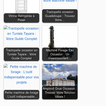
Tractopelle occasion
Vitrine Réfrigérée à
Guadeloupe : Trouvez
Poser
Votre…
Tractopelle occasion en
Machine Forage Eau
Tunisie Tayara : Votre
Occasion : Un
Guide Complet
Investissement…
Ampliroll Grue Occasion :
Petite machine de forage
Trouvez Votre Solution
: L'outil indispensable…
Idéale !