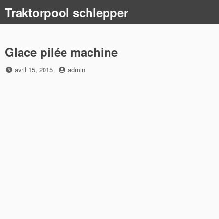
Skip
Traktorpool schlepper
to
content
Glace pilée machine
Posted
by
avril 15, 2015
admin
on