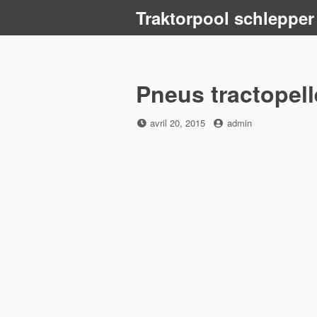
Skip
Traktorpool schlepper
to
content
Pneus tractopel
Posted
by
avril 20, 2015
admin
on