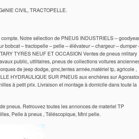
éNIE CIVIL, TRACTOPELLE.
un compte. Notre sélection de PNEUS INDUSTRIELS – goodyear
ur bobcat – tractopelle – pelle – élévateur – chargeur – dumper 
LITARY TYRES NEUF ET OCCASION Ventes de pneus military
travaux public, utilitaires, pneus de collections voitures ancienne
morques de jeep dodge, gmc,tentes armée,matériel tp, agricole ,
. PELLE HYDRAULIQUE SUR PNEUS aux enchères sur Agorastor
lles à petit prix. Livraison et montage à domicile dans toute la
de pneus. Retrouvez toutes les annonces de materiel TP
illes, Pelle à pneus , Téléscopique, Mini pelle.