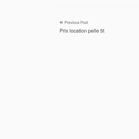
Navigation
Previous Post
Prix location pelle 5t
de
l’article