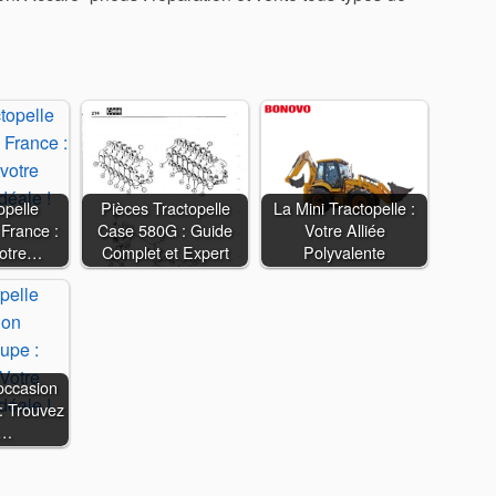
opelle
Pièces Tractopelle
La Mini Tractopelle :
 France :
Case 580G : Guide
Votre Alliée
votre…
Complet et Expert
Polyvalente
occasion
: Trouvez
e…