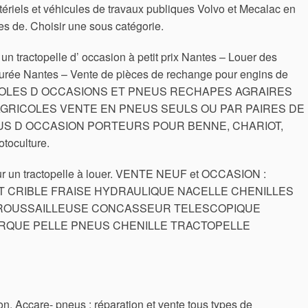
riels et véhicules de travaux publiques Volvo et Mecalac en
ves de. Choisir une sous catégorie.
n tractopelle d’ occasion à petit prix Nantes – Louer des
urée Nantes – Vente de pièces de rechange pour engins de
GRICOLES D OCCASIONS ET PNEUS RECHAPES AGRAIRES
GRICOLES VENTE EN PNEUS SEULS OU PAR PAIRES DE
S D OCCASION PORTEURS POUR BENNE, CHARIOT,
oculture.
our un tractopelle à louer. VENTE NEUF et OCCASION :
T CRIBLE FRAISE HYDRAULIQUE NACELLE CHENILLES
BROUSSAILLEUSE CONCASSEUR TELESCOPIQUE
QUE PELLE PNEUS CHENILLE TRACTOPELLE
n. Accare- pneus : réparation et vente tous types de