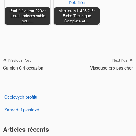
Pont élévateur 220v :
Manitou MT 425 CP :
L'outil Indispensable
Fiche Technique
pour…
Complète et…
Navigation
Previous Post
Next Post
Camion 6 4 occasion
Visseuse pro pas cher
de
l’article
Ocelových profilů
Zahradní plastové
Articles récents