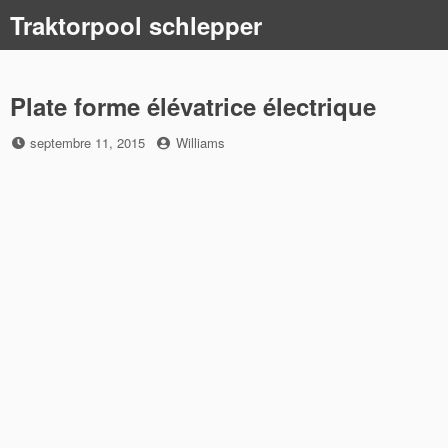
Skip
Traktorpool schlepper
to
content
Plate forme élévatrice électrique
Posted
by
septembre 11, 2015
Williams
on