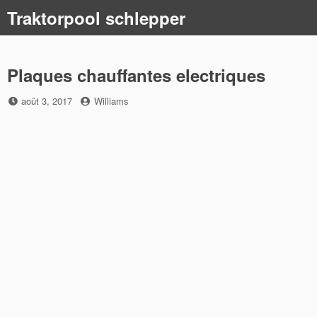
Skip
Traktorpool schlepper
to
content
Plaques chauffantes electriques
Posted
by
août 3, 2017
Williams
on