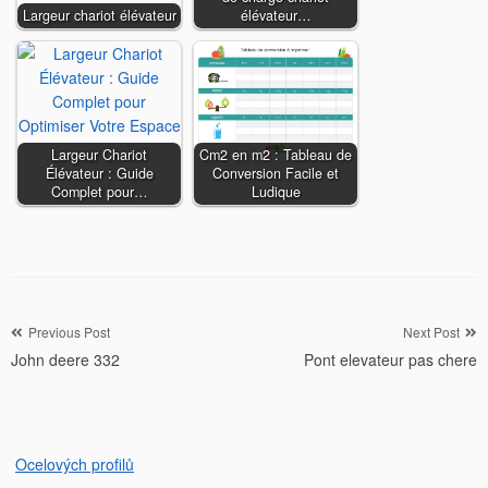
Largeur chariot élévateur
élévateur…
Largeur Chariot
Cm2 en m2 : Tableau de
Élévateur : Guide
Conversion Facile et
Complet pour…
Ludique
Navigation
Previous Post
Next Post
John deere 332
Pont elevateur pas chere
de
l’article
Ocelových profilů