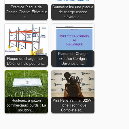
Exercice Plaque de
Comment lire une plaque
Charge Chariot Élévateur
de charge chariot
:…
élévateur…
Plaque de Charge
Plaque de charge rack :
Exercice Corrigé :
L'élément clé pour un…
Devenez un…
Rouleaux à gazon
Mini Pelle Yanmar B25V :
commerciaux lourds : La
Fiche Technique
solution…
Complète et…