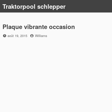
Skip
Traktorpool schlepper
to
content
Plaque vibrante occasion
Posted
by
août 19, 2015
Williams
on