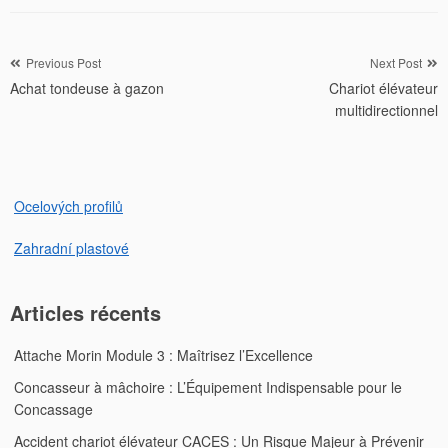
Navigation
Previous Post
Next Post
Achat tondeuse à gazon
Chariot élévateur
de
multidirectionnel
l’article
Ocelových profilů
Zahradní plastové
Articles récents
Attache Morin Module 3 : Maîtrisez l’Excellence
Concasseur à mâchoire : L’Équipement Indispensable pour le
Concassage
Accident chariot élévateur CACES : Un Risque Majeur à Prévenir