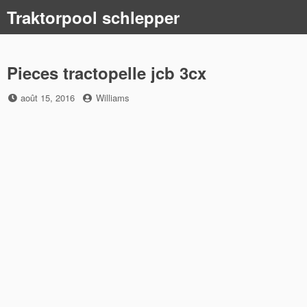
Skip
Traktorpool schlepper
to
content
Pieces tractopelle jcb 3cx
Posted
by
août 15, 2016
Williams
on