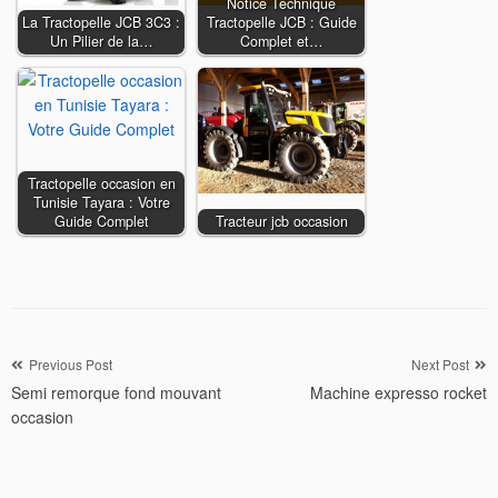
Notice Technique
La Tractopelle JCB 3C3 :
Tractopelle JCB : Guide
Un Pilier de la…
Complet et…
Tractopelle occasion en
Tunisie Tayara : Votre
Guide Complet
Tracteur jcb occasion
Navigation
Previous Post
Next Post
Semi remorque fond mouvant
Machine expresso rocket
de
occasion
l’article