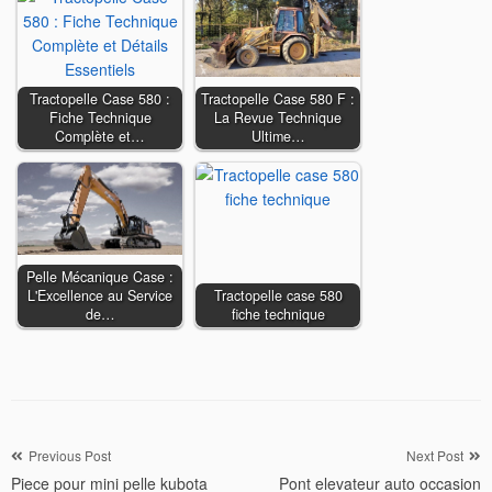
Tractopelle Case 580 :
Tractopelle Case 580 F :
Fiche Technique
La Revue Technique
Complète et…
Ultime…
Pelle Mécanique Case :
L'Excellence au Service
Tractopelle case 580
de…
fiche technique
Navigation
Previous Post
Next Post
Piece pour mini pelle kubota
Pont elevateur auto occasion
de