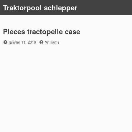
Skip
Traktorpool schlepper
to
content
Pieces tractopelle case
Posted
by
janvier 11, 2016
Williams
on