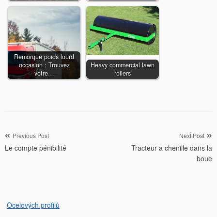
Remorque poids lourd
occasion : Trouvez
Heavy commercial lawn
votre…
rollers
Navigation
Previous Post
Next Post
Le compte pénibilité
Tracteur a chenille dans la
de
boue
l’article
Ocelových profilů