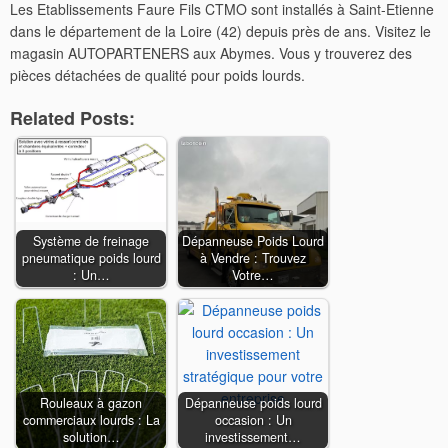
Les Etablissements Faure Fils CTMO sont installés à Saint-Etienne
dans le département de la Loire (42) depuis près de ans. Visitez le
magasin AUTOPARTENERS aux Abymes. Vous y trouverez des
pièces détachées de qualité pour poids lourds.
Related Posts:
Système de freinage
Dépanneuse Poids Lourd
pneumatique poids lourd
à Vendre : Trouvez
: Un…
Votre…
Rouleaux à gazon
Dépanneuse poids lourd
commerciaux lourds : La
occasion : Un
solution…
investissement…