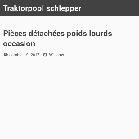
Skip
Traktorpool schlepper
to
content
Pièces détachées poids lourds
occasion
Posted
by
octobre 19, 2017
Williams
on