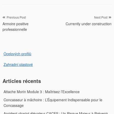
Navigation
Previous Post
Next Post
Armoire positive
Currently under construction
de
professionnelle
l’article
Ocelových profilů
Zahradní plastové
Articles récents
Attache Morin Module 3 : Maîtrisez l’Excellence
Concasseur à mâchoire : L’Équipement Indispensable pour le
Concassage
Accident chariot élévateur CACES : Un Risque Majeur à Prévenir