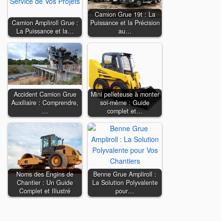
Camion Grue 19t : La
Camion Ampliroll Grue :
Puissance et la Précision
La Puissance et la…
au…
Accident Camion Grue
Mini pelleteuse à monter
Auxiliaire : Comprendre,
soi-même : Guide
…
complet et…
Noms des Engins de
Benne Grue Ampliroll :
Chantier : Un Guide
La Solution Polyvalente
Complet et Illustré
pour…