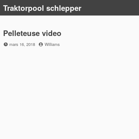
Skip
Traktorpool schlepper
to
content
Pelleteuse video
Posted
by
mars 16, 2018
Williams
on