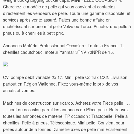
Weight 800kg Digging bucket capa. MINI PELLE OCCASION 4.
Cherchez le modèle de pelle qui vous convient et contactez
directement les vendeurs de pelle. Toute une gamme disponible, et
services après vente assuré. Faites une bonne affaire en
enchérissant sur une mini pelle Volvo ou Terex. Achetez une pelle à
pneus ou à chenilles à petit prix.
Annonces Matériel Professionnel Occasion : Toute la France. T,
chenilles caoutchouc, moteur Yanmar 3TNV-70NPR de 15.
CV, pompe débit variable 2x 17. Mini- pelle Coltrax CX2. Livraison
partout en Région Wallonne.
Fixez vous-même le prix de vos
achats et ventes.
Machines de construction sur ricardo. Achetez votre Pièce pelle : , ,
… neuf ou occasion parmi les annonces de Pièce pelle. Retrouvez
toutes les annonces de materiel TP occasion : Tractopelle, Pelle à
chenilles, Pelle à pneus, Téléscopique, Mini pelle. Convient pour
pelles autour de à tonnes Diamètre axes de pelle mm Ecartement