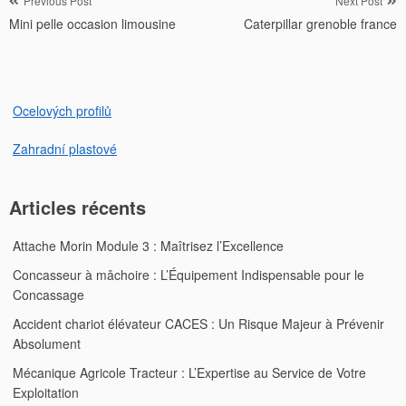
Navigation
Previous Post
Next Post
Mini pelle occasion limousine
Caterpillar grenoble france
de
l’article
Ocelových profilů
Zahradní plastové
Articles récents
Attache Morin Module 3 : Maîtrisez l’Excellence
Concasseur à mâchoire : L’Équipement Indispensable pour le
Concassage
Accident chariot élévateur CACES : Un Risque Majeur à Prévenir
Absolument
Mécanique Agricole Tracteur : L’Expertise au Service de Votre
Exploitation