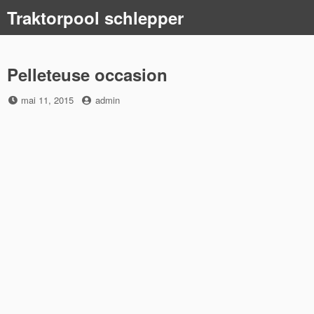
Skip
Traktorpool schlepper
to
content
Pelleteuse occasion
Posted
by
mai 11, 2015
admin
on