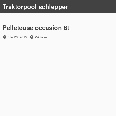
Skip
Traktorpool schlepper
to
content
Pelleteuse occasion 8t
Posted
by
juin 26, 2015
Williams
on