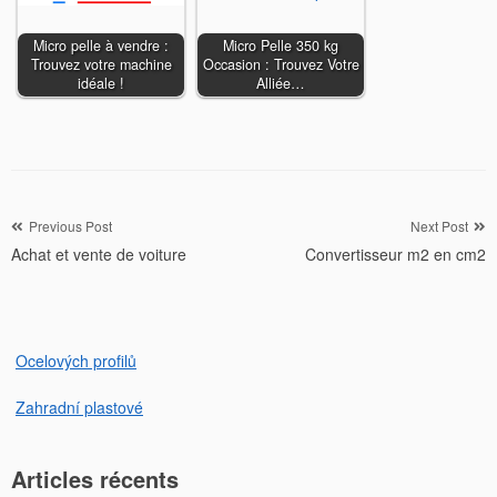
Micro pelle à vendre :
Micro Pelle 350 kg
Trouvez votre machine
Occasion : Trouvez Votre
idéale !
Alliée…
Navigation
Previous Post
Next Post
Achat et vente de voiture
Convertisseur m2 en cm2
de
l’article
Ocelových profilů
Zahradní plastové
Articles récents