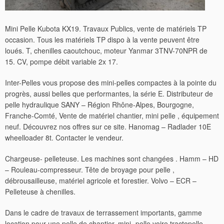
Mini Pelle Kubota KX19. Travaux Publics, vente de matériels TP
occasion. Tous les matériels TP dispo à la vente peuvent être
loués. T, chenilles caoutchouc, moteur Yanmar 3TNV-70NPR de
15. CV, pompe débit variable 2x 17.
Inter-Pelles vous propose des mini-pelles compactes à la pointe du
progrès, aussi belles que performantes, la série E. Distributeur de
pelle hydraulique SANY – Région Rhône-Alpes, Bourgogne,
Franche-Comté, Vente de matériel chantier, mini pelle , équipement
neuf. Découvrez nos offres sur ce site. Hanomag – Radlader 10E
wheelloader 8t. Contacter le vendeur.
Chargeuse- pelleteuse. Les machines sont changées . Hamm – HD
– Rouleau-compresseur. Tête de broyage pour pelle ,
débrousailleuse, matériel agricole et forestier. Volvo – ECR –
Pelleteuse à chenilles.
Dans le cadre de travaux de terrassement importants, gamme
location pour une pelle de chantier, mini- pelle voire tractopelle.