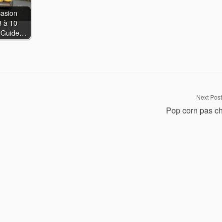
casion
8 à 10
e Guide…
Next Post
Pop corn pas c