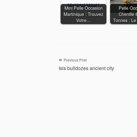
Mini Pelle Occasion
Pelle Oc
Martinique : Trouvez
Chenille 
Votre…
Tonnes : L
Navigation
Previous Post
Isis bulldozes ancient city
de
l’article