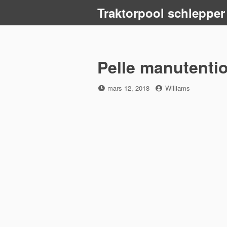
Skip
Traktorpool schlepper
to
content
Pelle manutenti
Posted
by
mars 12, 2018
Williams
on