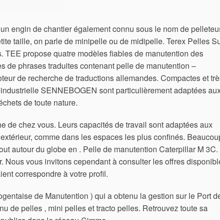
 un engin de chantier également connu sous le nom de pellete
ite taille, on parle de minipelle ou de midipelle. Terex Pelles S
 TEE propose quatre modèles fiables de manutention des
s de phrases traduites contenant pelle de manutention –
oteur de recherche de traductions allemandes. Compactes et trè
on industrielle SENNEBOGEN sont particulièrement adaptées au
déchets de toute nature.
e de chez vous. Leurs capacités de travail sont adaptées aux
 extérieur, comme dans les espaces les plus confinés. Beaucou
 tout autour du globe en . Pelle de manutention Caterpillar M 3C.
. Nous vous invitons cependant à consulter les offres disponibl
nt correspondre à votre profil.
ntaise de Manutention ) qui a obtenu la gestion sur le Port d
u de pelles , mini pelles et tracto pelles. Retrouvez toute sa