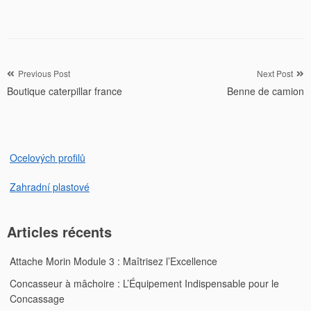
Navigation
Previous Post
Next Post
Boutique caterpillar france
Benne de camion
de
l’article
Ocelových profilů
Zahradní plastové
Articles récents
Attache Morin Module 3 : Maîtrisez l’Excellence
Concasseur à mâchoire : L’Équipement Indispensable pour le
Concassage