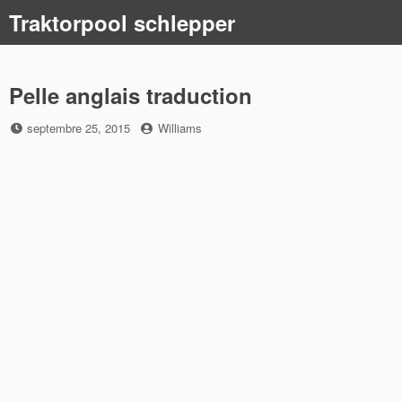
Skip
Traktorpool schlepper
to
content
Pelle anglais traduction
Posted
by
septembre 25, 2015
Williams
on