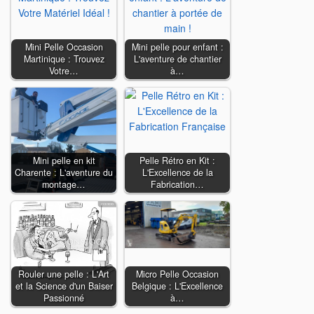
Mini Pelle Occasion
Mini pelle pour enfant :
Martinique : Trouvez
L'aventure de chantier
Votre…
à…
Mini pelle en kit
Pelle Rétro en Kit :
Charente : L'aventure du
L'Excellence de la
montage…
Fabrication…
Rouler une pelle : L'Art
Micro Pelle Occasion
et la Science d'un Baiser
Belgique : L'Excellence
Passionné
à…