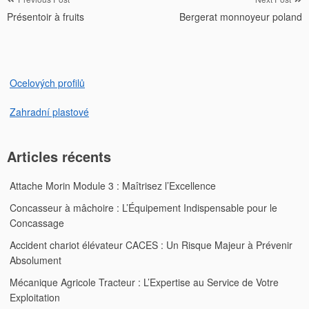
Navigation
Présentoir à fruits
Bergerat monnoyeur poland
de
l’article
Ocelových profilů
Zahradní plastové
Articles récents
Attache Morin Module 3 : Maîtrisez l’Excellence
Concasseur à mâchoire : L’Équipement Indispensable pour le
Concassage
Accident chariot élévateur CACES : Un Risque Majeur à Prévenir
Absolument
Mécanique Agricole Tracteur : L’Expertise au Service de Votre
Exploitation