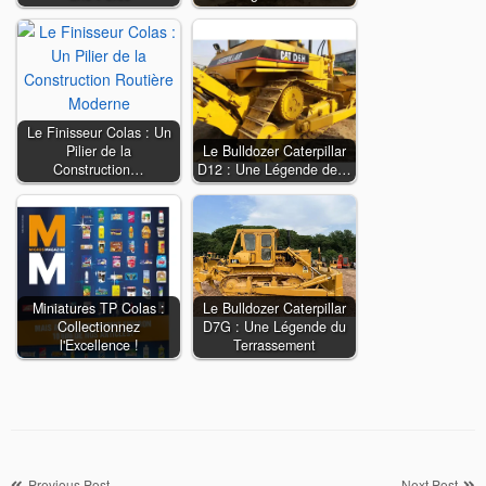
Le Finisseur Colas : Un
Pilier de la
Le Bulldozer Caterpillar
Construction…
D12 : Une Légende de…
Miniatures TP Colas :
Le Bulldozer Caterpillar
Collectionnez
D7G : Une Légende du
l'Excellence !
Terrassement
Previous Post
Next Post