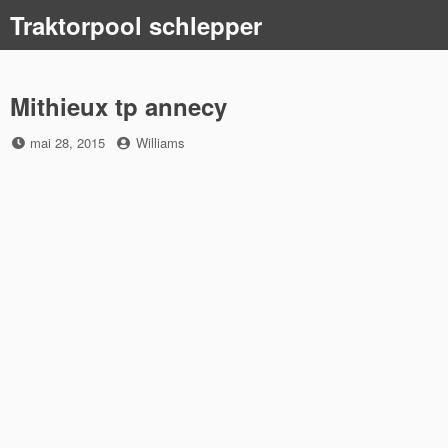
Skip
Traktorpool schlepper
to
content
Mithieux tp annecy
Posted
by
mai 28, 2015
Williams
on