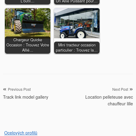
L'outil…
Un Allié Puissant pour…
Chargeur Quicke
Occasion : Trouvez Votre
Mini tracteur occasion
Allié…
particulier : Trouvez la…
Navigation
Previous Post
Next Post
Track link model gallery
Location pelleteuse avec
de
chauffeur lille
l’article
Ocelových profilů