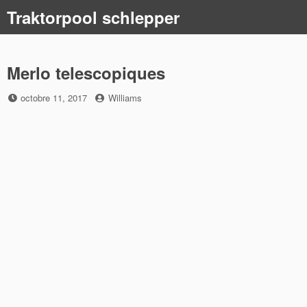
Skip
Traktorpool schlepper
to
content
Merlo telescopiques
Posted
by
octobre 11, 2017
Williams
on